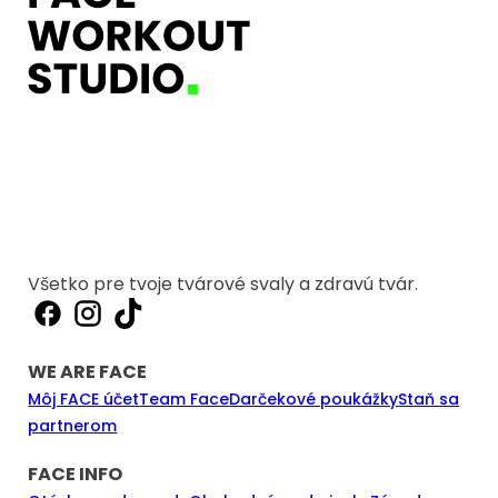
Všetko pre tvoje tvárové svaly a zdravú tvár.
WE ARE FACE
Môj FACE účet
Team Face
Darčekové poukážky
Staň sa
partnerom
FACE INFO