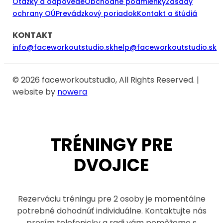
Otázky a odpovede
Obchodné podmienky
Zásady
ochrany OÚ
Prevádzkový poriadok
Kontakt a štúdiá
KONTAKT
info@faceworkoutstudio.sk
help@faceworkoutstudio.sk
© 2026 faceworkoutstudio, All Rights Reserved. |
website by
nowera
TRÉNINGY PRE
DVOJICE
Rezerváciu tréningu pre 2 osoby je momentálne
potrebné dohodnúť individuálne. Kontaktujte nás
prosím telefonicky a radi vám pomôžeme s